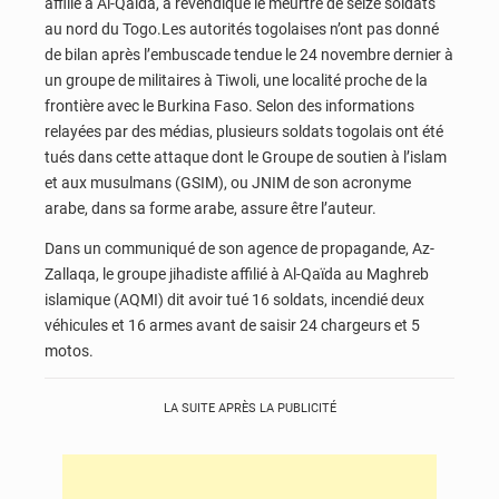
affilié à Al-Qaïda, a revendiqué le meurtre de seize soldats
au nord du Togo.Les autorités togolaises n’ont pas donné
de bilan après l’embuscade tendue le 24 novembre dernier à
un groupe de militaires à Tiwoli, une localité proche de la
frontière avec le Burkina Faso. Selon des informations
relayées par des médias, plusieurs soldats togolais ont été
tués dans cette attaque dont le Groupe de soutien à l’islam
et aux musulmans (GSIM), ou JNIM de son acronyme
arabe, dans sa forme arabe, assure être l’auteur.
Dans un communiqué de son agence de propagande, Az-
Zallaqa, le groupe jihadiste affilié à Al-Qaïda au Maghreb
islamique (AQMI) dit avoir tué 16 soldats, incendié deux
véhicules et 16 armes avant de saisir 24 chargeurs et 5
motos.
LA SUITE APRÈS LA PUBLICITÉ