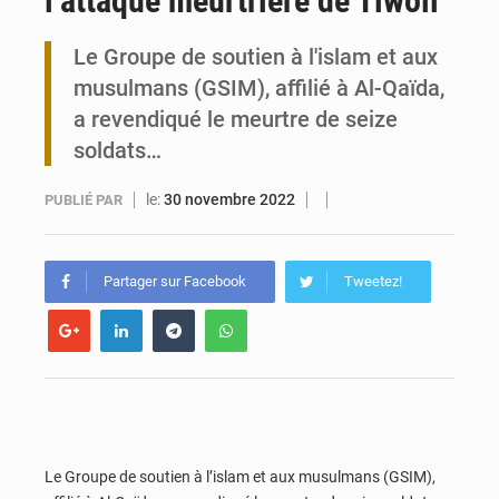
l’attaque meurtrière de Tiwoli
Travail domestique non rémunéré : à Saly, l’Afrique veut en mesurer la valeur
Le Groupe de soutien à l'islam et aux
musulmans (GSIM), affilié à Al-Qaïda,
Maurice : Démission de la ministre Véronique Leu-Govind
a revendiqué le meurtre de seize
soldats…
le:
30 novembre 2022
PUBLIÉ PAR
Partager sur Facebook
Tweetez!
Le Groupe de soutien à l’islam et aux musulmans (GSIM),