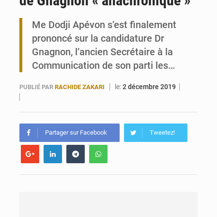
de Gnagnon « anachronique »
Maurice : Démission de la ministre Véronique Leu-Govind
Me Dodji Apévon s’est finalement
prononcé sur la candidature Dr
Togo : 300 000 tonnes visées pour la filière soja bio
Gnagnon, l’ancien Secrétaire à la
Communication de son parti les…
le:
2 décembre 2019
PUBLIÉ PAR
RACHIDE ZAKARI
Partager sur Facebook
Tweetez!