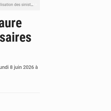
ation des sinistres
 Jaramana (Damas)
Faure
me ses cadres à Lomé
saires
t en mesurer la valeur
 Leu-Govind
undi 8 juin 2026 à