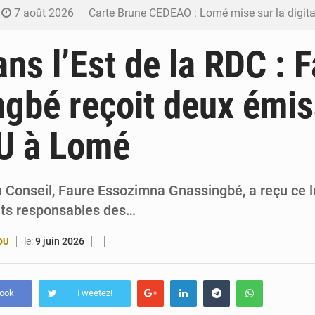
7 août 2026
Carte Brune CEDEAO : Lomé mise sur la digitalis
6 août 2026
Syrie : Explosion mortelle sur un minibus à
ans l’Est de la RDC : 
5 août 2026
Budget vert 2027 : Le ministère de l’Économie for
gbé reçoit deux émis
5 août 2026
Travail domestique non rémunéré : à Saly, l’Afrique veu
NU à Lomé
5 août 2026
Maurice : Démission de la ministre Véronique
 Conseil, Faure Essozimna Gnassingbé, a reçu ce l
ts responsables des…
le:
9 juin 2026
OU
book
Tweetez!