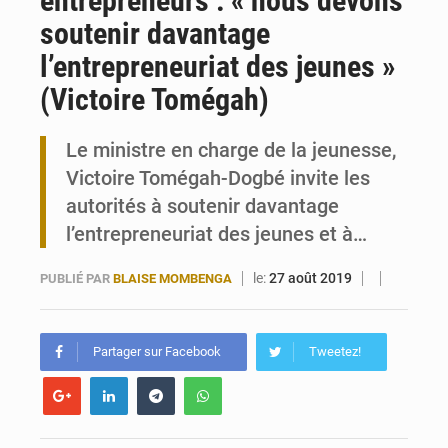
entrepreneurs : « nous devons
soutenir davantage
Travail domestique non rémunéré : à Saly, l’Afrique veut en mesurer la valeur
l’entrepreneuriat des jeunes »
Maurice : Démission de la ministre Véronique Leu-Govind
(Victoire Tomégah)
Le ministre en charge de la jeunesse,
Victoire Tomégah-Dogbé invite les
autorités à soutenir davantage
l’entrepreneuriat des jeunes et à…
le:
27 août 2019
PUBLIÉ PAR
BLAISE MOMBENGA
Partager sur Facebook
Tweetez!