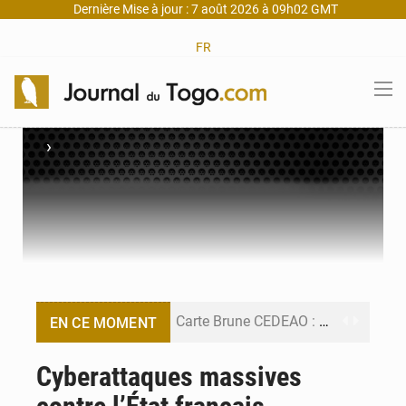
Dernière Mise à jour : 7 août 2026 à 09h02 GMT
FR
›
Carte Brune CEDEAO : Lomé mise sur la digitalisation des sinistres
EN CE MOMENT
Syrie : Explosion mortelle sur un minibus à Jaramana (Damas)
Cyberattaques massives
Budget vert 2027 : Le ministère de l’Économie forme ses cadres à Lomé