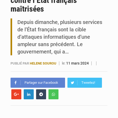
contre l’État français
maîtrisées
Travail domestique non rémunéré : à Saly, l’Afrique veut en mesurer la valeur
Depuis dimanche, plusieurs services
Maurice : Démission de la ministre Véronique Leu-Govind
de l’État français sont la cible
d’attaques informatiques d’une
ampleur sans précédent. Le
gouvernement, qui a…
le:
11 mars 2024
PUBLIÉ PAR
HELENE SOUROU
Partager sur Facebook
Tweetez!