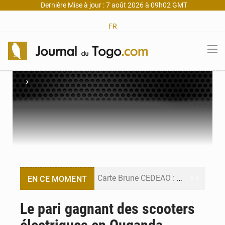
Dernière Mise à jour : 7 août 2026 à 09h02 GMT
FR
›
Carte Brune CEDEAO : Lomé mise sur la digitalisation des sinistres
EN CE MOMENT
Syrie : Explosion mortelle sur un minibus à Jaramana (Damas)
Le pari gagnant des scooters
Budget vert 2027 : Le ministère de l’Économie forme ses cadres à Lomé