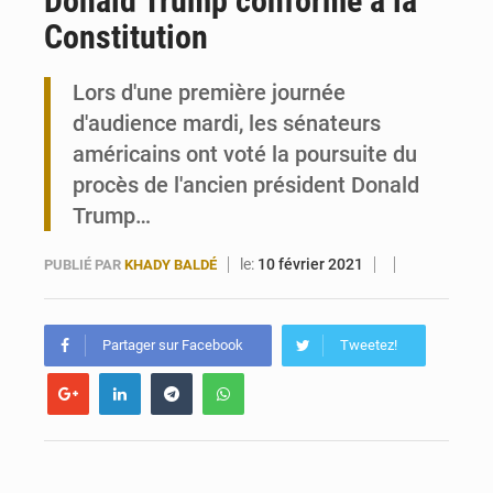
Donald Trump conforme à la
Constitution
Travail domestique non rémunéré : à Saly, l’Afrique veut en mesurer la valeur
Lors d'une première journée
Maurice : Démission de la ministre Véronique Leu-Govind
d'audience mardi, les sénateurs
américains ont voté la poursuite du
procès de l'ancien président Donald
Trump…
le:
10 février 2021
PUBLIÉ PAR
KHADY BALDÉ
Partager sur Facebook
Tweetez!