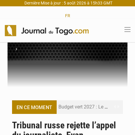
Dernière Mise à jour : 5 août 2026 à 15h33 GMT
FR
›
Budget vert 2027 : Le ministère de l’Économie forme ses cadres à Lomé
EN CE MOMENT
Travail domestique non rémunéré : à Saly, l’Afrique veut en mesurer la valeur
Tribunal russe rejette l’appel
Maurice : Démission de la ministre Véronique Leu-Govind