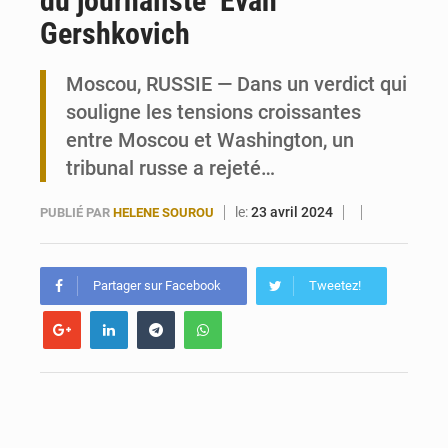
du journaliste Evan
Gershkovich
Togo : 300 000 tonnes visées pour la filière soja bio
Moscou, RUSSIE — Dans un verdict qui
Victoire Dogbé prône l’engagement politique des femmes à Kigali
souligne les tensions croissantes
entre Moscou et Washington, un
tribunal russe a rejeté…
le:
23 avril 2024
PUBLIÉ PAR
HELENE SOUROU
Partager sur Facebook
Tweetez!