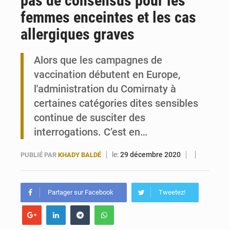
pas de consensus pour les
femmes enceintes et les cas
Togo : 300 000 tonnes visées pour la filière soja bio
allergiques graves
Victoire Dogbé prône l’engagement politique des femmes à Kigali
Alors que les campagnes de
vaccination débutent en Europe,
l'administration du Comirnaty à
certaines catégories dites sensibles
continue de susciter des
interrogations. C’est en…
le:
29 décembre 2020
PUBLIÉ PAR
KHADY BALDÉ
Partager sur Facebook
Tweetez!