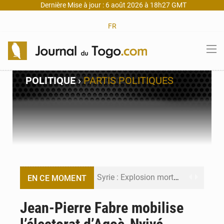
Dernière Mise à jour : 6 août 2026 à 18h27 GMT
FR
POLITIQUE
›
PARTIS POLITIQUES
Syrie : Explosion mortelle sur un minibus à Jaramana (Damas)
EN CE MOMENT
Budget vert 2027 : Le ministère de l’Économie forme ses cadres à Lomé
Jean-Pierre Fabre mobilise
Travail domestique non rémunéré : à Saly, l’Afrique veut en mesurer la valeur