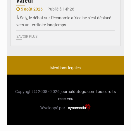
valeur
5 août 2026
Publié à 14h26
À Saly, le débat sur l’économie africaine s’est déplacé
vers un territoire longtemps…
SAVOIR PLUS
Mentions legales
Copyright © 2008 - 2026
journaldutogo.com
tous droits
reservés
Développé par