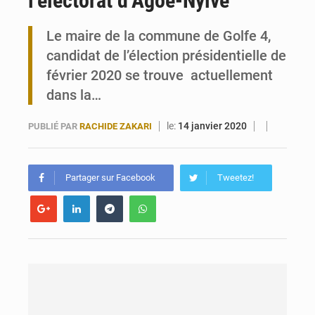
l’électorat d’Agoè-Nyivé
Maurice : Démission de la ministre Véronique Leu-Govind
Le maire de la commune de Golfe 4,
candidat de l’élection présidentielle de
Togo : 300 000 tonnes visées pour la filière soja bio
février 2020 se trouve actuellement
dans la…
le:
14 janvier 2020
PUBLIÉ PAR
RACHIDE ZAKARI
Partager sur Facebook
Tweetez!