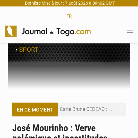
Dernière Mise à jour : 7 août 2026 à 09h02 GMT
FR
›
SPORT
Carte Brune CEDEAO : Lomé mise sur la digitalisation des sinistres
EN CE MOMENT
Syrie : Explosion mortelle sur un minibus à Jaramana (Damas)
José Mourinho : Verve
Budget vert 2027 : Le ministère de l’Économie forme ses cadres à Lomé