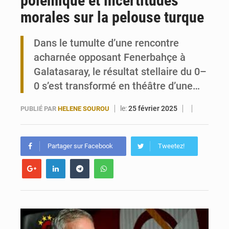
polémique et incertitudes
morales sur la pelouse turque
Travail domestique non rémunéré : à Saly, l’Afrique veut en mesurer la valeur
Dans le tumulte d’une rencontre
Maurice : Démission de la ministre Véronique Leu-Govind
acharnée opposant Fenerbahçe à
Galatasaray, le résultat stellaire du 0–
0 s’est transformé en théâtre d’une…
le:
25 février 2025
PUBLIÉ PAR
HELENE SOUROU
Partager sur Facebook
Tweetez!