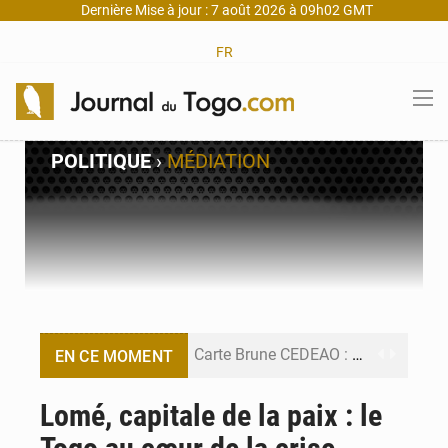
Dernière Mise à jour : 7 août 2026 à 09h02 GMT
FR
POLITIQUE
›
MÉDIATION
Carte Brune CEDEAO : Lomé mise sur la digitalisation des sinistres
EN CE MOMENT
Syrie : Explosion mortelle sur un minibus à Jaramana (Damas)
Lomé, capitale de la paix : le
Budget vert 2027 : Le ministère de l’Économie forme ses cadres à Lomé