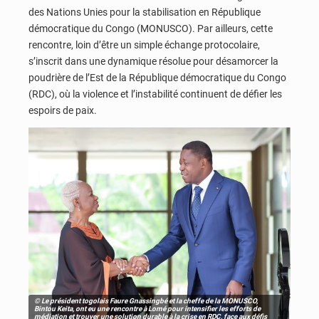
des Nations Unies pour la stabilisation en République
démocratique du Congo (MONUSCO). Par ailleurs, cette
rencontre, loin d’être un simple échange protocolaire,
s’inscrit dans une dynamique résolue pour désamorcer la
poudrière de l’Est de la République démocratique du Congo
(RDC), où la violence et l’instabilité continuent de défier les
espoirs de paix.
© Le président togolais Faure Gnassingbé et la cheffe de la MONUSCO,
Bintou Keita, ont eu une rencontre à Lomé pour intensifier les efforts de
médiation et trouver une solution durable à la crise en RDC, face aux défis