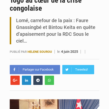
Togo au cœur de la crise
congolaise
Travail domestique non rémunéré : à Saly, l’Afrique veut en mesurer la valeur
Lomé, carrefour de la paix : Faure
Maurice : Démission de la ministre Véronique Leu-Govind
Gnassingbé et Bintou Keita en quête
d’apaisement pour la RDC Sous le
ciel…
le:
4 juin 2025
PUBLIÉ PAR
HELENE SOUROU
Partager sur Facebook
Tweetez!