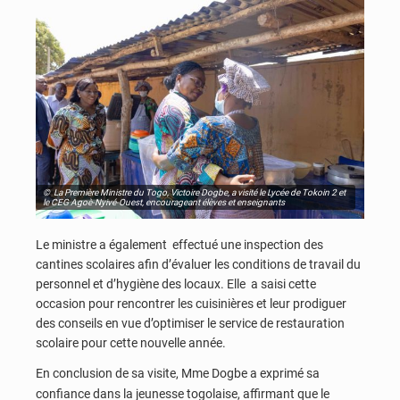
© La Première Ministre du Togo, Victoire Dogbe, a visité le Lycée de Tokoin 2 et
le CEG Agoè-Nyivé-Ouest, encourageant élèves et enseignants
Le ministre a également effectué une inspection des
cantines scolaires afin d’évaluer les conditions de travail du
personnel et d’hygiène des locaux. Elle a saisi cette
occasion pour rencontrer les cuisinières et leur prodiguer
des conseils en vue d’optimiser le service de restauration
scolaire pour cette nouvelle année.
En conclusion de sa visite, Mme Dogbe a exprimé sa
confiance dans la jeunesse togolaise, affirmant que le