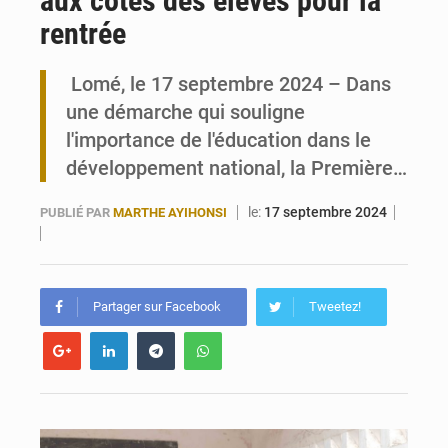
aux côtés des élèves pour la
rentrée
Travail domestique non rémunéré : à Saly, l’Afrique veut en mesurer la valeur
Lomé, le 17 septembre 2024 – Dans
Maurice : Démission de la ministre Véronique Leu-Govind
une démarche qui souligne
l'importance de l'éducation dans le
développement national, la Première…
le:
17 septembre 2024
PUBLIÉ PAR
MARTHE AYIHONSI
Partager sur Facebook
Tweetez!