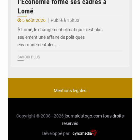
l’Économie forme ses cadres à
Lomé
5 août 2026
Publié à 15h33
À Lomé, le changement climatique n’est plus
seulement une affaire de politiques
environnementales.…
SAVOIR PLUS
Mentions legales
Copyright © 2008 - 2026
journaldutogo.com
tous droits
reservés
Développé par