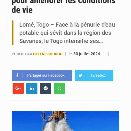
pour améliorer les conditions
de vie
Togo : 300 000 tonnes visées pour la filière soja bio
Lomé, Togo – Face à la pénurie d'eau
Victoire Dogbé prône l’engagement politique des femmes à Kigali
potable qui sévit dans la région des
Savanes, le Togo intensifie ses…
le:
30 juillet 2024
PUBLIÉ PAR
HELENE SOUROU
Partager sur Facebook
Tweetez!