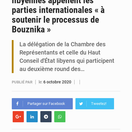
libyennes appellent les
parties internationales « à
Travail domestique non rémunéré : à Saly, l’Afrique veut en mesurer la valeur
soutenir le processus de
Maurice : Démission de la ministre Véronique Leu-Govind
Bouznika »
La délégation de la Chambre des
Représentants et celle du Haut
Conseil d'État libyens qui participent
au deuxième round des…
le:
6 octobre 2020
PUBLIÉ PAR
Partager sur Facebook
Tweetez!