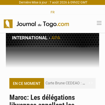
Dernière Mise à jour : 7 août 2026 à 09h02 GMT
FR
INTERNATIONAL
›
APA
Carte Brune CEDEAO : Lomé mise sur la digitalisation des sinistres
EN CE MOMENT
Syrie : Explosion mortelle sur un minibus à Jaramana (Damas)
Maroc: Les délégations
Budget vert 2027 : Le ministère de l’Économie forme ses cadres à Lomé