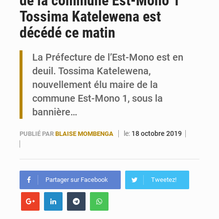
de la commune Est-Mono 1
Tossima Katelewena est
Travail domestique non rémunéré : à Saly, l’Afrique veut en mesurer la valeur
décédé ce matin
Maurice : Démission de la ministre Véronique Leu-Govind
La Préfecture de l’Est-Mono est en
deuil. Tossima Katelewena,
nouvellement élu maire de la
commune Est-Mono 1, sous la
bannière…
le:
18 octobre 2019
PUBLIÉ PAR
BLAISE MOMBENGA
Partager sur Facebook
Tweetez!