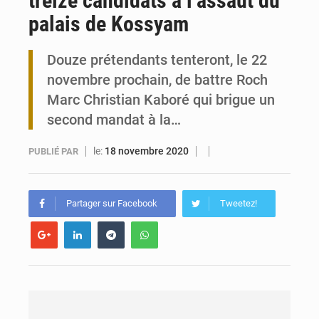
treize candidats à l’assaut du
palais de Kossyam
Travail domestique non rémunéré : à Saly, l’Afrique veut en mesurer la valeur
Douze prétendants tenteront, le 22
Maurice : Démission de la ministre Véronique Leu-Govind
novembre prochain, de battre Roch
Marc Christian Kaboré qui brigue un
second mandat à la…
le:
18 novembre 2020
PUBLIÉ PAR
Partager sur Facebook
Tweetez!