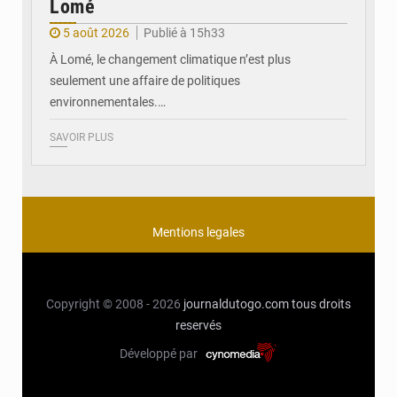
Lomé
5 août 2026
Publié à 15h33
À Lomé, le changement climatique n’est plus
seulement une affaire de politiques
environnementales.…
SAVOIR PLUS
Mentions legales
Copyright © 2008 - 2026
journaldutogo.com
tous droits
reservés
Développé par