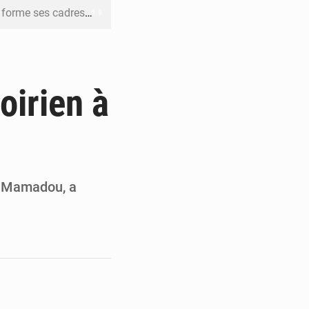
me ses cadres à Lomé
t en mesurer la valeur
 Leu-Govind
oirien à
ja bio
es femmes à Kigali
é Mamadou, a