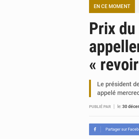
EN CE MOMENT
Prix du
appelle
« revoi
Le président d
appelé mercred
le:
30 déce
PUBLIÉ PAR
Partager sur Face