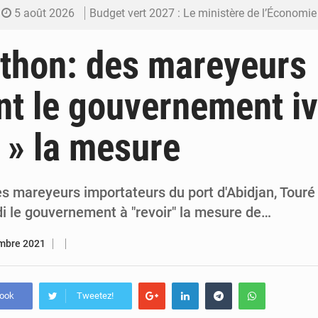
5 août 2026
Budget vert 2027 : Le ministère de l’Économie for
5 août 2026
Travail domestique non rémunéré : à Saly, l’Afrique veu
 thon: des mareyeurs
5 août 2026
Maurice : Démission de la ministre Véronique
nt le gouvernement iv
5 août 2026
Togo : 300 000 tonnes visées pour la filière so
r » la mesure
4 août 2026
Victoire Dogbé prône l’engagement politique d
es mareyeurs importateurs du port d'Abidjan, Tour
i le gouvernement à "revoir" la mesure de…
mbre 2021
book
Tweetez!