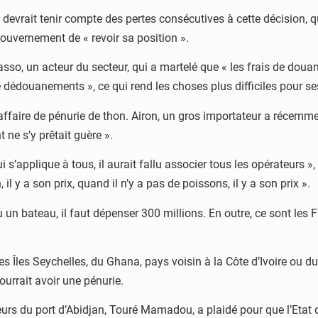
devrait tenir compte des pertes consécutives à cette décision, qui
ouvernement de « revoir sa position ».
o, un acteur du secteur, qui a martelé que « les frais de douanes
e dédouanements », ce qui rend les choses plus difficiles pour se
affaire de pénurie de thon. Airon, un gros importateur a récemmen
 ne s’y prêtait guère ».
i s’applique à tous, il aurait fallu associer tous les opérateurs »
il y a son prix, quand il n’y a pas de poissons, il y a son prix ».
u un bateau, il faut dépenser 300 millions. En outre, ce sont les 
 des Îles Seychelles, du Ghana, pays voisin à la Côte d’Ivoire ou d
pourrait avoir une pénurie.
urs du port d’Abidjan, Touré Mamadou, a plaidé pour que l’Etat de