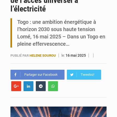
de l’accès universel à
l’électricité
Travail domestique non rémunéré : à Saly, l’Afrique veut en mesurer la valeur
Togo : une ambition énergétique à
Maurice : Démission de la ministre Véronique Leu-Govind
l’horizon 2030 sous haute tension
Lomé, 16 mai 2025 – Dans un Togo en
pleine effervescence…
le:
16 mai 2025
PUBLIÉ PAR
HELENE SOUROU
Partager sur Facebook
Tweetez!