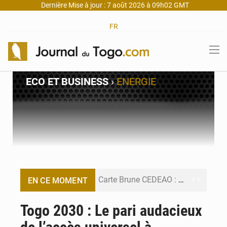
Dernière Mise à jour : 7 août 2026 à 09h02 GMT
FR
ECO ET BUSINESS
›
ENERGIE
Carte Brune CEDEAO : Lomé mise sur la digitalisation des sinistres
EN CE MOMENT
Syrie : Explosion mortelle sur un minibus à Jaramana (Damas)
Togo 2030 : Le pari audacieux
Budget vert 2027 : Le ministère de l’Économie forme ses cadres à Lomé