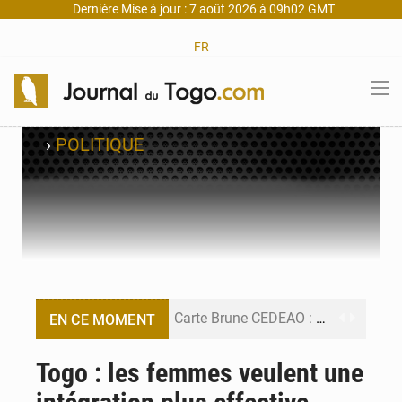
Dernière Mise à jour : 7 août 2026 à 09h02 GMT
FR
›
POLITIQUE
Carte Brune CEDEAO : Lomé mise sur la digitalisation des sinistres
EN CE MOMENT
Syrie : Explosion mortelle sur un minibus à Jaramana (Damas)
Togo : les femmes veulent une
Budget vert 2027 : Le ministère de l’Économie forme ses cadres à Lomé