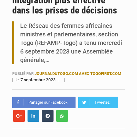
intégration plus effective
dans les prises de décisions
Travail domestique non rémunéré : à Saly, l’Afrique veut en mesurer la valeur
Le Réseau des femmes africaines
Maurice : Démission de la ministre Véronique Leu-Govind
ministres et parlementaires, section
Togo (REFAMP-Togo) a tenu mercredi
6 septembre 2023 une Assemblée
générale,…
PUBLIÉ PAR
JOURNALDUTOGO.COM AVEC TOGOFIRST.COM
le:
7 septembre 2023
Partager sur Facebook
Tweetez!