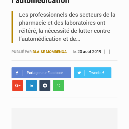
l’automédication
Travail domestique non rémunéré : à Saly, l’Afrique veut en mesurer la valeur
Les professionnels des secteurs de la
pharmacie et des laboratoires ont
Maurice : Démission de la ministre Véronique Leu-Govind
réitéré, la nécessité de lutter contre
l’automédication et de…
le:
23 août 2019
PUBLIÉ PAR
BLAISE MOMBENGA
Partager sur Facebook
Tweetez!