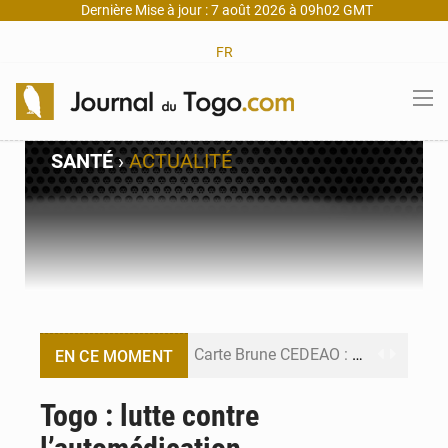
Dernière Mise à jour : 7 août 2026 à 09h02 GMT
FR
SANTÉ
›
ACTUALITÉ
Carte Brune CEDEAO : Lomé mise sur la digitalisation des sinistres
EN CE MOMENT
Syrie : Explosion mortelle sur un minibus à Jaramana (Damas)
Togo : lutte contre
Budget vert 2027 : Le ministère de l’Économie forme ses cadres à Lomé