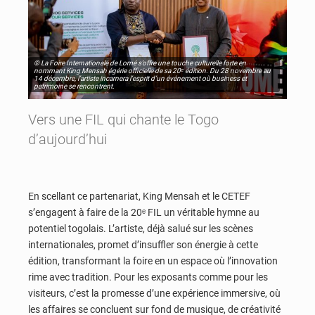
© La Foire Internationale de Lomé s’offre une touche culturelle forte en
nommant King Mensah égérie officielle de sa 20ᵉ édition. Du 28 novembre au
14 décembre, l’artiste incarnera l’esprit d’un événement où business et
patrimoine se rencontrent.
Vers une FIL qui chante le Togo
d’aujourd’hui
En scellant ce partenariat, King Mensah et le CETEF
s’engagent à faire de la 20ᵉ FIL un véritable hymne au
potentiel togolais. L’artiste, déjà salué sur les scènes
internationales, promet d’insuffler son énergie à cette
édition, transformant la foire en un espace où l’innovation
rime avec tradition. Pour les exposants comme pour les
visiteurs, c’est la promesse d’une expérience immersive, où
les affaires se concluent sur fond de musique, de créativité