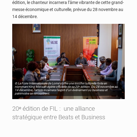
édition, le chanteur incarnera l’âme vibrante de cette grand-
messe économique et culturelle, prévue du 28 novembre au
14 décembre.
© La Foire Internationale de Lomé s’offre une touche culturelle forte en
nommant King Mensah égérie officielle de sa 20ᵉ édition. Du 28 novembre au
14 décembre, l’artiste incarnera l’esprit d’un événement où business et
patrimoine se rencontrent.
20ᵉ édition de FIL : une alliance
stratégique entre Beats et Business