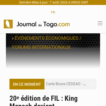
Dernière Mise à jour : 7 août 2026 à 09h02 GMT
FR
›
ÉVÉNEMENTS ÉCONOMIQUES /
FORUMS INTERNATIONAUX
Carte Brune CEDEAO : Lomé mise sur la digitalisation des sinistres
EN CE MOMENT
Syrie : Explosion mortelle sur un minibus à Jaramana (Damas)
20ᵉ édition de FIL : King
Budget vert 2027 : Le ministère de l’Économie forme ses cadres à Lomé