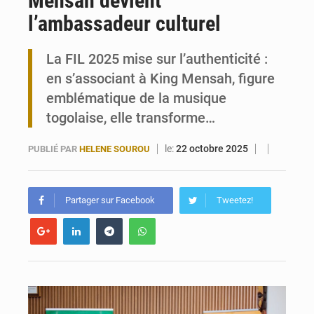
Mensah devient
l’ambassadeur culturel
Travail domestique non rémunéré : à Saly, l’Afrique veut en mesurer la valeur
La FIL 2025 mise sur l’authenticité :
Maurice : Démission de la ministre Véronique Leu-Govind
en s’associant à King Mensah, figure
emblématique de la musique
togolaise, elle transforme…
le:
22 octobre 2025
PUBLIÉ PAR
HELENE SOUROU
Partager sur Facebook
Tweetez!