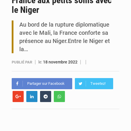
France aux petits soins avec
le Niger
Travail domestique non rémunéré : à Saly, l’Afrique veut en mesurer la valeur
Au bord de la rupture diplomatique
Maurice : Démission de la ministre Véronique Leu-Govind
avec le Mali, la France conforte sa
présence au Niger.Entre le Niger et
la…
le:
18 novembre 2022
PUBLIÉ PAR
Partager sur Facebook
Tweetez!