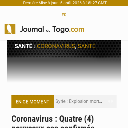
Dernière Mise à jour : 6 août 2026 à 18h27 GMT
FR
SANTÉ
›
CORONAVIRUS
,
SANTÉ
Syrie : Explosion mortelle sur un minibus à Jaramana (Damas)
EN CE MOMENT
Budget vert 2027 : Le ministère de l’Économie forme ses cadres à Lomé
Coronavirus : Quatre (4)
Travail domestique non rémunéré : à Saly, l’Afrique veut en mesurer la valeur