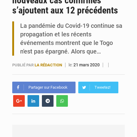
nouveaux cas confirmés
s’ajoutent aux 12 précédents
Maurice : Démission de la ministre Véronique Leu-Govind
La pandémie du Covid-19 continue sa
Togo : 300 000 tonnes visées pour la filière soja bio
propagation et les récents
événements montrent que le Togo
n'est pas épargné. Alors que…
le:
21 mars 2020
PUBLIÉ PAR
LA RÉDACTION
Partager sur Facebook
Tweetez!