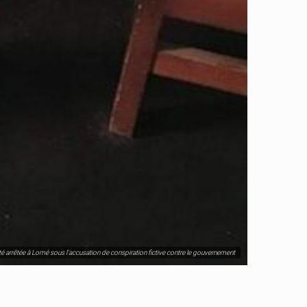
été arrêtée à Lomé sous l'accusation de conspiration fictive contre le gouvernement