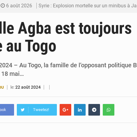
6 août 2026
Syrie : Explosion mortelle sur un minibus à
5 août 2026
Budget vert 2027 : Le ministère de l’Économie for
lle Agba est toujours
5 août 2026
Travail domestique non rémunéré : à Saly, l’Afrique veu
 au Togo
5 août 2026
Maurice : Démission de la ministre Véronique
5 août 2026
Togo : 300 000 tonnes visées pour la filière so
024 – Au Togo, la famille de l’opposant politique 
i 18 mai…
le:
22 août 2024
OU
book
Tweetez!