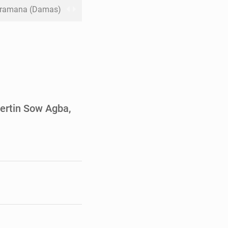
 Jaramana (Damas)
me ses cadres à Lomé
t en mesurer la valeur
 Leu-Govind
ja bio
Bertin Sow Agba,