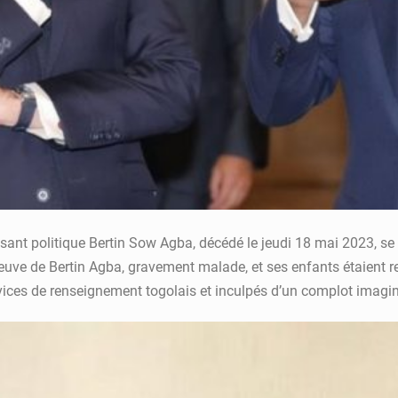
sant politique Bertin Sow Agba, décédé le jeudi 18 mai 2023, se 
uve de Bertin Agba, gravement malade, et ses enfants étaient r
ervices de renseignement togolais et inculpés d’un complot imagina