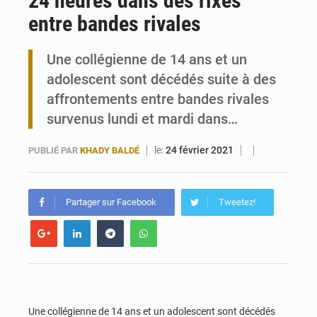
24 heures dans des rixes
entre bandes rivales
Travail domestique non rémunéré : à Saly, l’Afrique veut en mesurer la valeur
Une collégienne de 14 ans et un
Maurice : Démission de la ministre Véronique Leu-Govind
adolescent sont décédés suite à des
affrontements entre bandes rivales
survenus lundi et mardi dans…
le:
24 février 2021
PUBLIÉ PAR
KHADY BALDÉ
Partager sur Facebook
Tweetez!
Une collégienne de 14 ans et un adolescent sont décédés