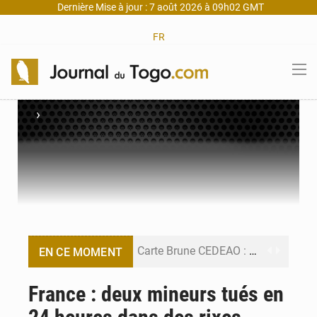
Dernière Mise à jour : 7 août 2026 à 09h02 GMT
FR
›
Carte Brune CEDEAO : Lomé mise sur la digitalisation des sinistres
EN CE MOMENT
Syrie : Explosion mortelle sur un minibus à Jaramana (Damas)
France : deux mineurs tués en
Budget vert 2027 : Le ministère de l’Économie forme ses cadres à Lomé