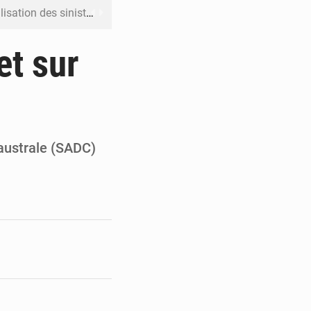
ation des sinistres
 Jaramana (Damas)
t sur
me ses cadres à Lomé
t en mesurer la valeur
 Leu-Govind
australe (SADC)