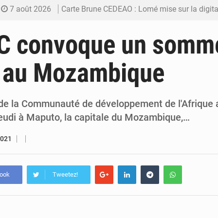
7 août 2026
Carte Brune CEDEAO : Lomé mise sur la digitalis
6 août 2026
Syrie : Explosion mortelle sur un minibus à
C convoque un somme
5 août 2026
Budget vert 2027 : Le ministère de l’Économie for
e au Mozambique
5 août 2026
Travail domestique non rémunéré : à Saly, l’Afrique veu
5 août 2026
Maurice : Démission de la ministre Véronique
 de la Communauté de développement de l'Afrique 
jeudi à Maputo, la capitale du Mozambique,…
2021
book
Tweetez!