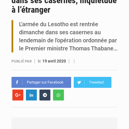
dans ses casernes, inquiétude
à l’étranger
Togo : 300 000 tonnes visées pour la filière soja bio
L'armée du Lesotho est rentrée
Victoire Dogbé prône l’engagement politique des femmes à Kigali
dimanche dans ses casernes au
lendemain de l'opération ordonnée par
le Premier ministre Thomas Thabane…
le:
19 avril 2020
PUBLIÉ PAR
Partager sur Facebook
Tweetez!