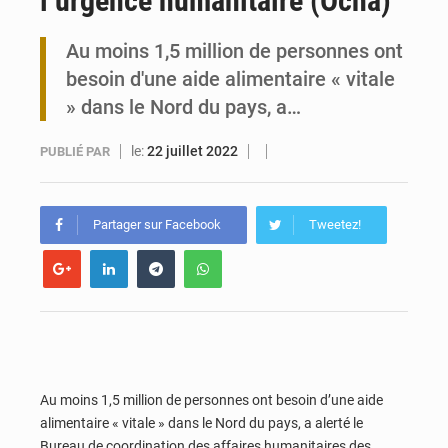
l’urgence humanitaire (Ocha)
Travail domestique non rémunéré : à Saly, l’Afrique veut en mesurer la valeur
Au moins 1,5 million de personnes ont
besoin d'une aide alimentaire « vitale
Maurice : Démission de la ministre Véronique Leu-Govind
» dans le Nord du pays, a…
le:
22 juillet 2022
PUBLIÉ PAR
Partager sur Facebook
Tweetez!
Au moins 1,5 million de personnes ont besoin d’une aide
alimentaire « vitale » dans le Nord du pays, a alerté le
Bureau de coordination des affaires humanitaires des