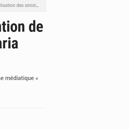
ation des sinistres
 Jaramana (Damas)
ntion de
me ses cadres à Lomé
ria
t en mesurer la valeur
 Leu-Govind
ne médiatique «