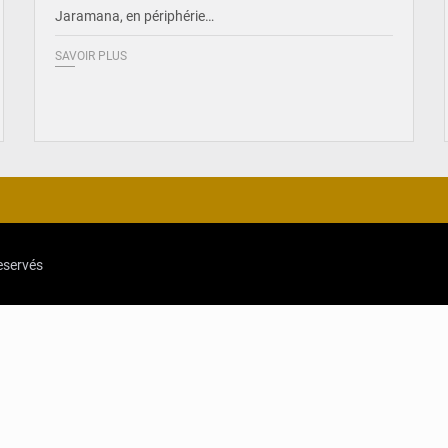
Jaramana, en périphérie…
SAVOIR PLUS
reservés