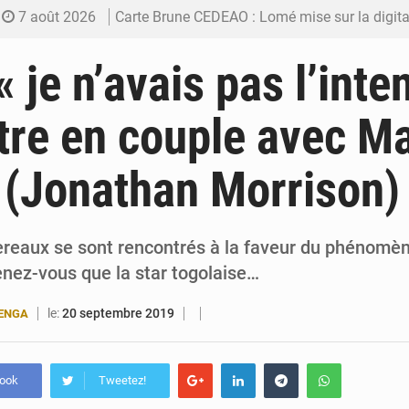
7 août 2026
Carte Brune CEDEAO : Lomé mise sur la digitalis
6 août 2026
Syrie : Explosion mortelle sur un minibus à
 je n’avais pas l’inte
5 août 2026
Budget vert 2027 : Le ministère de l’Économie for
re en couple avec Ma
5 août 2026
Travail domestique non rémunéré : à Saly, l’Afrique veu
 (Jonathan Morrison)
5 août 2026
Maurice : Démission de la ministre Véronique
ereaux se sont rencontrés à la faveur du phénomè
nez-vous que la star togolaise…
le:
20 septembre 2019
BENGA
book
Tweetez!