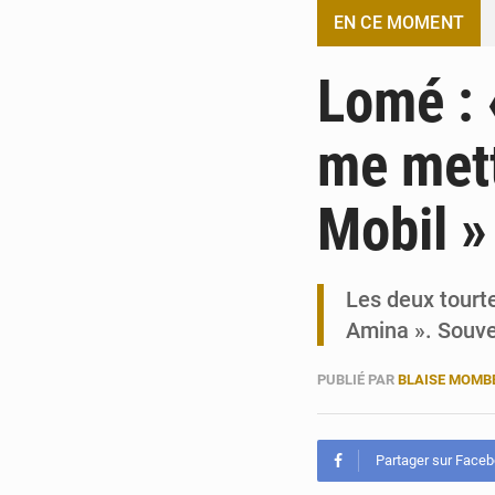
EN CE MOMENT
Lomé : «
me mett
Mobil »
Les deux tourt
Amina ». Souve
PUBLIÉ PAR
BLAISE MOM
Partager sur Face