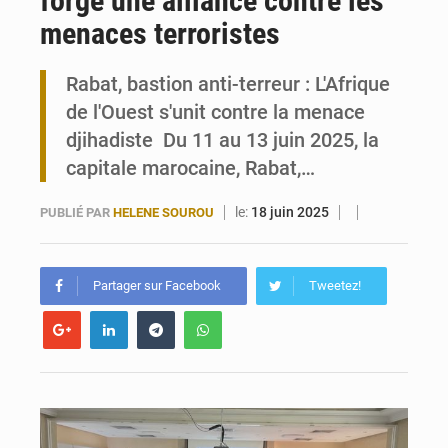
forge une alliance contre les
menaces terroristes
Togo : 300 000 tonnes visées pour la filière soja bio
Rabat, bastion anti-terreur : L'Afrique
Victoire Dogbé prône l’engagement politique des femmes à Kigali
de l'Ouest s'unit contre la menace
djihadiste Du 11 au 13 juin 2025, la
capitale marocaine, Rabat,…
le:
18 juin 2025
PUBLIÉ PAR
HELENE SOUROU
Partager sur Facebook
Tweetez!