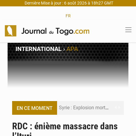
Dernière Mise à jour : 6 août 2026 à 18h27 GMT
FR
INTERNATIONAL
›
APA
Syrie : Explosion mortelle sur un minibus à Jaramana (Damas)
EN CE MOMENT
Budget vert 2027 : Le ministère de l’Économie forme ses cadres à Lomé
RDC : énième massacre dans
Travail domestique non rémunéré : à Saly, l’Afrique veut en mesurer la valeur