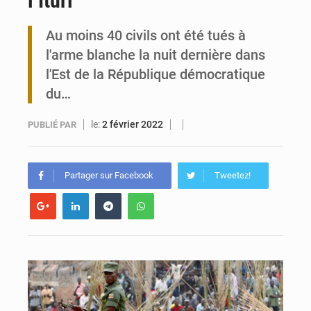
l’Ituri
Maurice : Démission de la ministre Véronique Leu-Govind
Au moins 40 civils ont été tués à
l'arme blanche la nuit dernière dans
Togo : 300 000 tonnes visées pour la filière soja bio
l'Est de la République démocratique
du…
le:
2 février 2022
PUBLIÉ PAR
Partager sur Facebook
Tweetez!