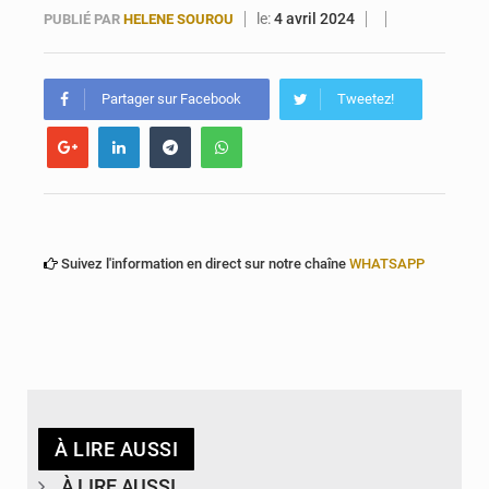
Travail domestique non rémunéré : à Saly, l’Afrique veut en mesurer la valeur
le:
4 avril 2024
PUBLIÉ PAR
HELENE SOUROU
Maurice : Démission de la ministre Véronique Leu-Govind
Partager sur Facebook
Tweetez!
Suivez l'information en direct sur notre chaîne
WHATSAPP
À LIRE AUSSI
À LIRE AUSSI