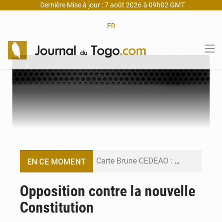
Dernière Mise à jour : 7 août 2026 à 09h02 GMT
FR
›
Carte Brune CEDEAO : Lomé mise sur la digitalisation des sinistres
EN CE MOMENT
Syrie : Explosion mortelle sur un minibus à Jaramana (Damas)
Opposition contre la nouvelle
Constitution
Budget vert 2027 : Le ministère de l’Économie forme ses cadres à Lomé