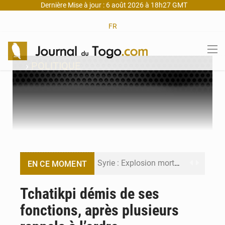
Dernière Mise à jour : 6 août 2026 à 18h27 GMT
FR
›
POLITIQUE
Syrie : Explosion mortelle sur un minibus à Jaramana (Damas)
EN CE MOMENT
Budget vert 2027 : Le ministère de l’Économie forme ses cadres à Lomé
Tchatikpi démis de ses
fonctions, après plusieurs
Travail domestique non rémunéré : à Saly, l’Afrique veut en mesurer la valeur