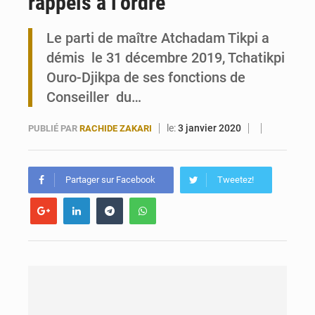
rappels à l’ordre
Maurice : Démission de la ministre Véronique Leu-Govind
Le parti de maître Atchadam Tikpi a
Togo : 300 000 tonnes visées pour la filière soja bio
démis le 31 décembre 2019, Tchatikpi
Ouro-Djikpa de ses fonctions de
Conseiller du…
le:
3 janvier 2020
PUBLIÉ PAR
RACHIDE ZAKARI
Partager sur Facebook
Tweetez!