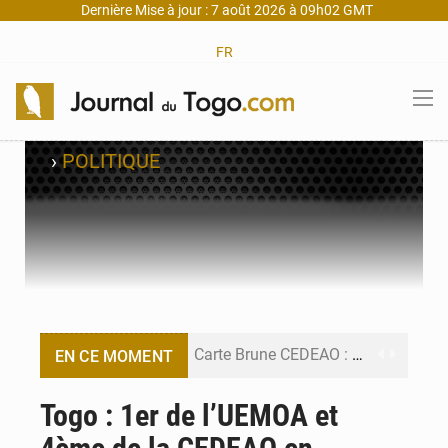
Dernière Mise à jour : 7 août 2026 à 09h02 GMT
FR
›
POLITIQUE
Carte Brune CEDEAO : Lomé mise sur la digitalisation des sinistres
EN CE MOMENT
Syrie : Explosion mortelle sur un minibus à Jaramana (Damas)
Togo : 1er de l’UEMOA et
Budget vert 2027 : Le ministère de l’Économie forme ses cadres à Lomé