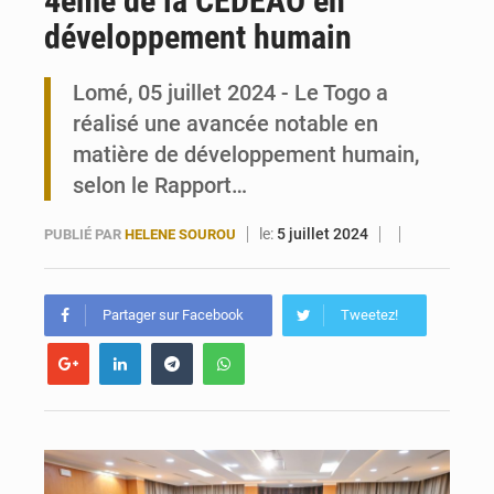
4ème de la CEDEAO en
développement humain
Travail domestique non rémunéré : à Saly, l’Afrique veut en mesurer la valeur
Lomé, 05 juillet 2024 - Le Togo a
Maurice : Démission de la ministre Véronique Leu-Govind
réalisé une avancée notable en
matière de développement humain,
selon le Rapport…
le:
5 juillet 2024
PUBLIÉ PAR
HELENE SOUROU
Partager sur Facebook
Tweetez!