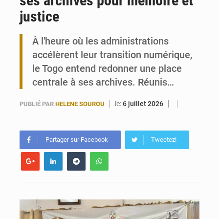
ses archives pour mémoire et
justice
Togo : 300 000 tonnes visées pour la filière soja bio
À l'heure où les administrations
Victoire Dogbé prône l’engagement politique des femmes à Kigali
accélèrent leur transition numérique,
le Togo entend redonner une place
centrale à ses archives. Réunis…
le:
6 juillet 2026
PUBLIÉ PAR
HELENE SOUROU
Partager sur Facebook
Tweetez!