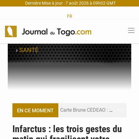
Dernière Mise à jour : 7 août 2026 à 09h02 GMT
FR
›
SANTÉ
Carte Brune CEDEAO : Lomé mise sur la digitalisation des sinistres
EN CE MOMENT
Syrie : Explosion mortelle sur un minibus à Jaramana (Damas)
Infarctus : les trois gestes du
Budget vert 2027 : Le ministère de l’Économie forme ses cadres à Lomé