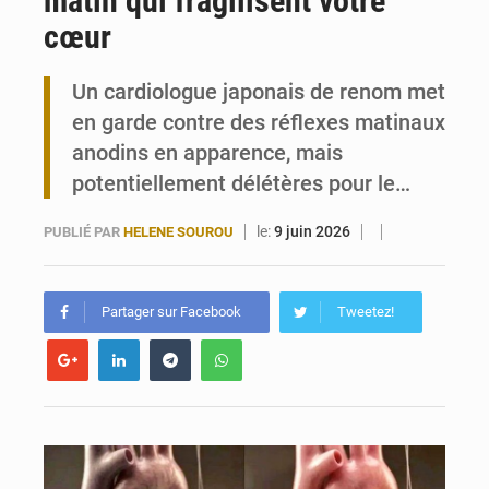
matin qui fragilisent votre
cœur
Travail domestique non rémunéré : à Saly, l’Afrique veut en mesurer la valeur
Un cardiologue japonais de renom met
Maurice : Démission de la ministre Véronique Leu-Govind
en garde contre des réflexes matinaux
anodins en apparence, mais
potentiellement délétères pour le…
le:
9 juin 2026
PUBLIÉ PAR
HELENE SOUROU
Partager sur Facebook
Tweetez!