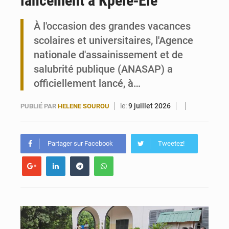
lancement à Kpélé‑Élé
Travail domestique non rémunéré : à Saly, l’Afrique veut en mesurer la valeur
À l'occasion des grandes vacances
scolaires et universitaires, l'Agence
Maurice : Démission de la ministre Véronique Leu-Govind
nationale d'assainissement et de
salubrité publique (ANASAP) a
officiellement lancé, à…
le:
9 juillet 2026
PUBLIÉ PAR
HELENE SOUROU
Partager sur Facebook
Tweetez!