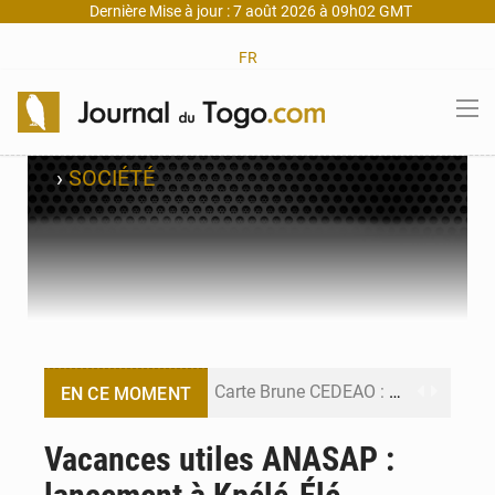
Dernière Mise à jour : 7 août 2026 à 09h02 GMT
FR
›
SOCIÉTÉ
Carte Brune CEDEAO : Lomé mise sur la digitalisation des sinistres
EN CE MOMENT
Syrie : Explosion mortelle sur un minibus à Jaramana (Damas)
Vacances utiles ANASAP :
Budget vert 2027 : Le ministère de l’Économie forme ses cadres à Lomé