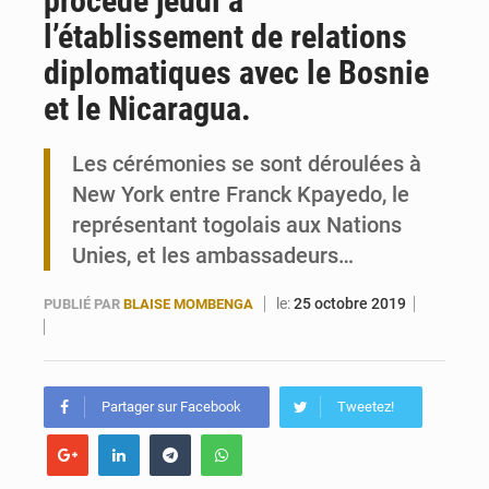
procédé jeudi à
l’établissement de relations
Travail domestique non rémunéré : à Saly, l’Afrique veut en mesurer la valeur
diplomatiques avec le Bosnie
Maurice : Démission de la ministre Véronique Leu-Govind
et le Nicaragua.
Les cérémonies se sont déroulées à
New York entre Franck Kpayedo, le
représentant togolais aux Nations
Unies, et les ambassadeurs…
le:
25 octobre 2019
PUBLIÉ PAR
BLAISE MOMBENGA
Partager sur Facebook
Tweetez!