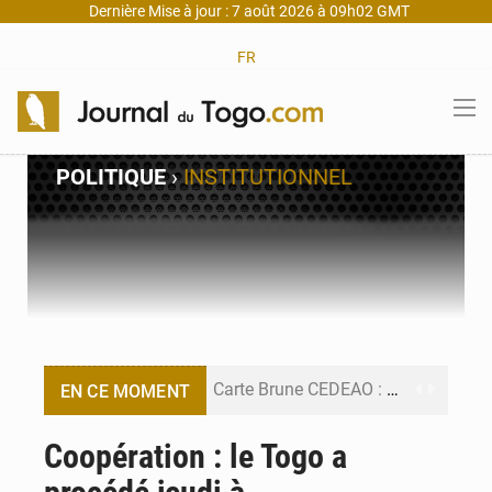
Dernière Mise à jour : 7 août 2026 à 09h02 GMT
FR
POLITIQUE
›
INSTITUTIONNEL
Carte Brune CEDEAO : Lomé mise sur la digitalisation des sinistres
EN CE MOMENT
Syrie : Explosion mortelle sur un minibus à Jaramana (Damas)
Coopération : le Togo a
Budget vert 2027 : Le ministère de l’Économie forme ses cadres à Lomé