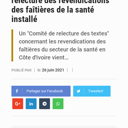
relecture des revendications
des faîtières de la santé
Togo : 300 000 tonnes visées pour la filière soja bio
installé
Victoire Dogbé prône l’engagement politique des femmes à Kigali
Un "Comité de relecture des textes"
concernant les revendications des
faîtières du secteur de la santé en
Côte d'Ivoire vient…
le:
26 juin 2021
PUBLIÉ PAR
Partager sur Facebook
Tweetez!