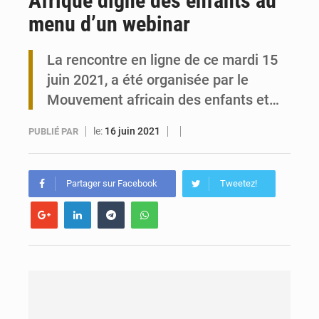
Afrique digne des enfants au
menu d’un webinar
Travail domestique non rémunéré : à Saly, l’Afrique veut en mesurer la valeur
La rencontre en ligne de ce mardi 15
Maurice : Démission de la ministre Véronique Leu-Govind
juin 2021, a été organisée par le
Mouvement africain des enfants et…
le:
16 juin 2021
PUBLIÉ PAR
Partager sur Facebook
Tweetez!