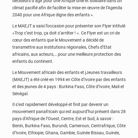
décideurs d’agir pour une Afrique unie et solidaire dans un
climat pacifié afin de faciliter la mise en œuvre de l’Agenda
2040 pour une Afrique digne des enfants ».
Le MAEJT a saisi l’occasion pour présenter son Flyer intitulé
«Trop c’est trop, ça doit s’arrêter ! ». Ce Flyer est un cri de
cœur des enfants que le Mouvement a décidé de
transmettre aux institutions régionales, Chefs d’Etat
africains, aux acteurs,… pour une meilleure protection des
enfants du continent.
Le Mouvement africain des enfants et jJeunes travailleurs
(MAEJT) a été créé en 1994 en Côte d’Ivoire par des enfants
et des jeunes de 4 pays : Burkina Faso, Côte d’Ivoire, Mali et
Sénégal.
Il s’est rapidement développé et finit par devenir un
mouvement panafricain qui est aujourd’hui présent dans 28
pays d’Afrique de l’Ouest, Centre, Est et Sud, à savoir :
Benin, Burkina Faso, Burundi, Cameroun, Centrafrique, Côte
d’Ivoire, Ethiopie, Ghana, Gambie, Guinée Bissau, Guinée,