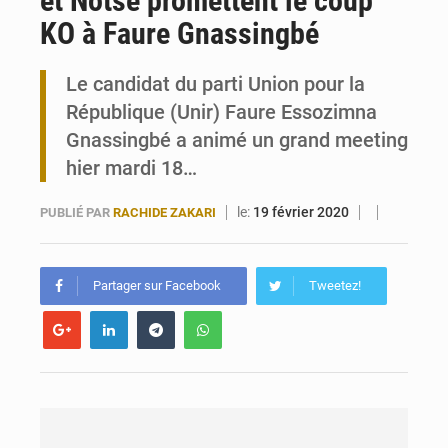
et Notsè promettent le coup
KO à Faure Gnassingbé
Travail domestique non rémunéré : à Saly, l’Afrique veut en mesurer la valeur
Le candidat du parti Union pour la
Maurice : Démission de la ministre Véronique Leu-Govind
République (Unir) Faure Essozimna
Gnassingbé a animé un grand meeting
hier mardi 18…
le:
19 février 2020
PUBLIÉ PAR
RACHIDE ZAKARI
Partager sur Facebook
Tweetez!