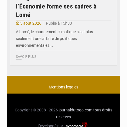
l’Économie forme ses cadres à
Lomé
5 août 2026
Publié à 15h33
À Lomé, le changement climatique n’est plus
seulement une affaire de politiques
environnementales.…
SAVOIR PLUS
Mentions legales
Copyright © 2008 - 2026
journaldutogo.com
tous droits
reservés
Développé par