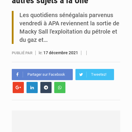
autres sujets à la Une
Travail domestique non rémunéré : à Saly, l’Afrique veut en mesurer la valeur
Les quotidiens sénégalais parvenus
vendredi à APA reviennent la sortie de
Maurice : Démission de la ministre Véronique Leu-Govind
Macky Sall l'exploitation du pétrole et
du gaz et…
le:
17 décembre 2021
PUBLIÉ PAR
Partager sur Facebook
Tweetez!