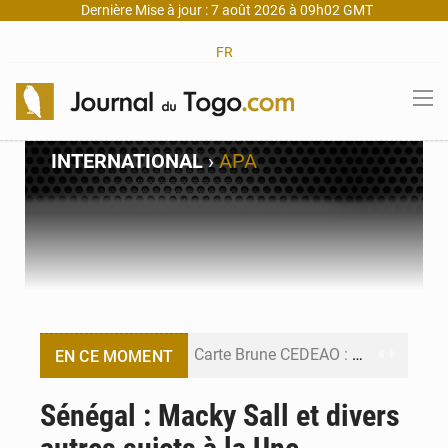
Dernière Mise à jour : 7 août 2026 à 09h02 GMT
FR
INTERNATIONAL
›
APA
Carte Brune CEDEAO : Lomé mise sur la digitalisation des sinistres
EN CE MOMENT
Syrie : Explosion mortelle sur un minibus à Jaramana (Damas)
Sénégal : Macky Sall et divers
Budget vert 2027 : Le ministère de l’Économie forme ses cadres à Lomé