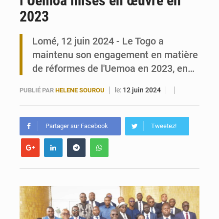
l’Uemoa mises en œuvre en
2023
Travail domestique non rémunéré : à Saly, l’Afrique veut en mesurer la valeur
Lomé, 12 juin 2024 - Le Togo a
Maurice : Démission de la ministre Véronique Leu-Govind
maintenu son engagement en matière
de réformes de l'Uemoa en 2023, en…
le:
12 juin 2024
PUBLIÉ PAR
HELENE SOUROU
Partager sur Facebook
Tweetez!