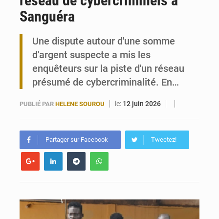
réseau de cybercriminels à
Sanguéra
Travail domestique non rémunéré : à Saly, l’Afrique veut en mesurer la valeur
Une dispute autour d'une somme
Maurice : Démission de la ministre Véronique Leu-Govind
d'argent suspecte a mis les
enquêteurs sur la piste d'un réseau
présumé de cybercriminalité. En…
le:
12 juin 2026
PUBLIÉ PAR
HELENE SOUROU
Partager sur Facebook
Tweetez!