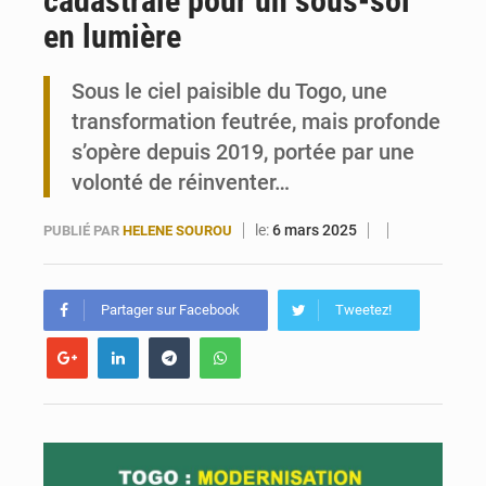
cadastrale pour un sous-sol
en lumière
Carte Brune CEDEAO : Lomé mise sur la digitalisation des sinistres
Sous le ciel paisible du Togo, une
Syrie : Explosion mortelle sur un minibus à Jaramana (Damas)
transformation feutrée, mais profonde
s’opère depuis 2019, portée par une
volonté de réinventer…
le:
6 mars 2025
PUBLIÉ PAR
HELENE SOUROU
Partager sur Facebook
Tweetez!