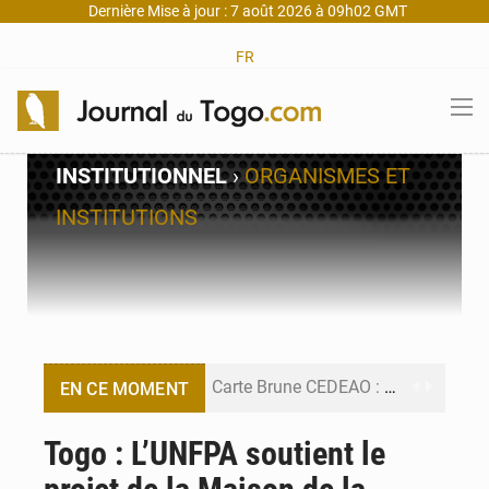
Dernière Mise à jour : 7 août 2026 à 09h02 GMT
FR
INSTITUTIONNEL
›
ORGANISMES ET
INSTITUTIONS
Carte Brune CEDEAO : Lomé mise sur la digitalisation des sinistres
EN CE MOMENT
Syrie : Explosion mortelle sur un minibus à Jaramana (Damas)
Togo : L’UNFPA soutient le
Budget vert 2027 : Le ministère de l’Économie forme ses cadres à Lomé