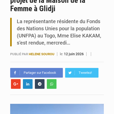
projet de la Maison de la
Femme à Glidji
Travail domestique non rémunéré : à Saly, l’Afrique veut en mesurer la valeur
La représentante résidente du Fonds
Maurice : Démission de la ministre Véronique Leu-Govind
des Nations Unies pour la population
(UNFPA) au Togo, Mme Elise KAKAM,
s’est rendue, mercredi…
le:
12 juin 2026
PUBLIÉ PAR
HELENE SOUROU
Partager sur Facebook
Tweetez!