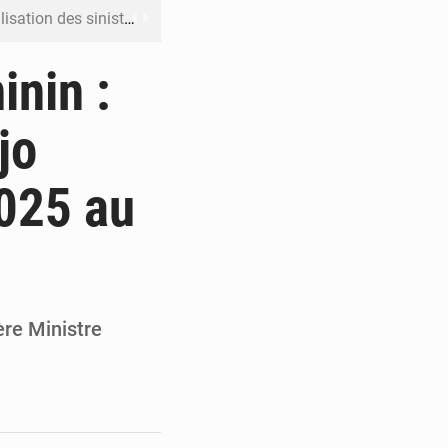
ation des sinistres
 Jaramana (Damas)
inin :
me ses cadres à Lomé
jo
t en mesurer la valeur
2025 au
 Leu-Govind
ère Ministre