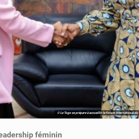
© Le Togo se prépare à accueillir le Forum International d
 leadership féminin