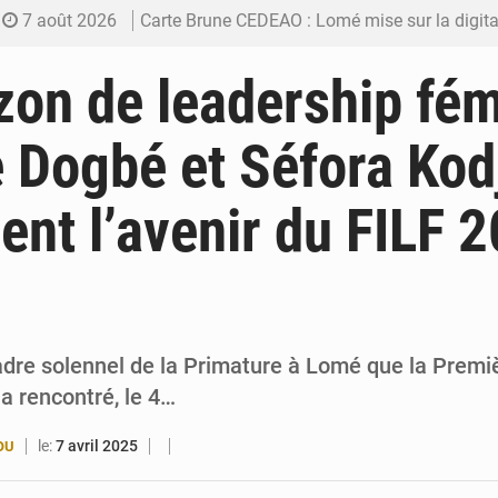
7 août 2026
Carte Brune CEDEAO : Lomé mise sur la digitalis
6 août 2026
Syrie : Explosion mortelle sur un minibus à
zon de leadership fém
5 août 2026
Budget vert 2027 : Le ministère de l’Économie for
e Dogbé et Séfora Kod
5 août 2026
Travail domestique non rémunéré : à Saly, l’Afrique veu
ent l’avenir du FILF 
5 août 2026
Maurice : Démission de la ministre Véronique
cadre solennel de la Primature à Lomé que la Premi
a rencontré, le 4…
le:
7 avril 2025
OU