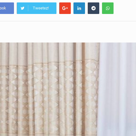
book
Tweetez!