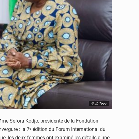
© JD Togo
, Mme Séfora Kodjo, présidente de la Fondation
vergure : la 7ᵉ édition du Forum International du
ue, les deux femmes ont examiné les détails d’une