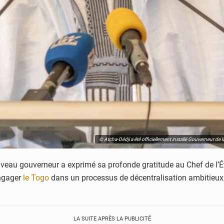
© Atcha-Dédji a été officiellement installé Gouverneur de l
eau gouverneur a exprimé sa profonde gratitude au Chef de l’État
engager
le Togo
dans un processus de décentralisation ambitieux, 
LA SUITE APRÈS LA PUBLICITÉ