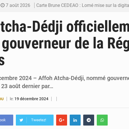
7 août 2026
Carte Brune CEDEAO : Lomé mise sur la digitalis
6 août 2026
Syrie : Explosion mortelle sur un minibus à
tcha-Dédji officielle
5 août 2026
Budget vert 2027 : Le ministère de l’Économie for
é gouverneur de la Ré
5 août 2026
Travail domestique non rémunéré : à Saly, l’Afrique veu
s
5 août 2026
Maurice : Démission de la ministre Véronique
cembre 2024 – Affoh Atcha-Dédji, nommé gouverne
 23 août dernier par…
le:
19 décembre 2024
OU
book
Tweetez!