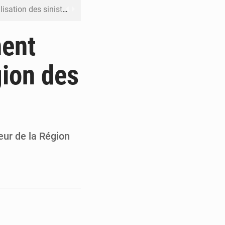
ation des sinistres
 Jaramana (Damas)
ment
me ses cadres à Lomé
gion des
t en mesurer la valeur
 Leu-Govind
ur de la Région