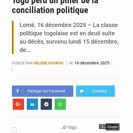
Togo perd un pilier de la
conciliation politique
Travail domestique non rémunéré : à Saly, l’Afrique veut en mesurer la valeur
Lomé, 16 décembre 2025 – La classe
Maurice : Démission de la ministre Véronique Leu-Govind
politique togolaise est en deuil suite
au décès, survenu lundi 15 décembre,
de…
le:
16 décembre 2025
PUBLIÉ PAR
HELENE SOUROU
Partager sur Facebook
Tweetez!
© JD Togo
Google