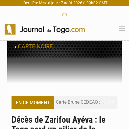
Dernière Mise à jour : 7 août 2026 à 09h02 GMT
FR
›
CARTE NOIRE
Carte Brune CEDEAO : Lomé mise sur la digitalisation des sinistres
EN CE MOMENT
Syrie : Explosion mortelle sur un minibus à Jaramana (Damas)
Décès de Zarifou Ayéva : le
Budget vert 2027 : Le ministère de l’Économie forme ses cadres à Lomé